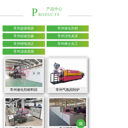
P
产品中心
RODUCTS
常州超级电容
常州催化剂材
常州硅碳负极
常州活性炭炭
常州锂电池正
常州稀土化工
常州滤波器烧
常州催化剂材料回
常州气氛回转炉