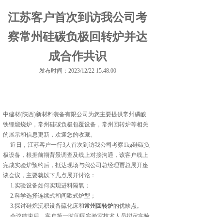
江苏客户首次到访我公司考
察常州硅碳负极回转炉并达
成合作共识
发布时间：2023/12/22 15:48:00
中建材(陕西)新材料装备有限公司为您主要提供
常州磷酸
铁锂煅烧炉
，常州硅碳负极包覆设备，常州回转炉等相关
的展示和信息更新，欢迎您的收藏。
近日，江苏客户一行3人首次到访我公司考察1kg硅碳负
极设备，根据前期背景调查及线上对接沟通，该客户线上
完成实验炉预约后，抵达现场与我公司总经理贾总展开座
谈会议，主要就以下几点展开讨论：
1.实验设备如何实现进料隔氧；
2.科学选择连续式和间歇式炉型；
3.探讨硅烷沉积设备硫化床和
常州回转炉
的优缺点。
会议结束后，客户第一时间同实验室技术人员拟定实验