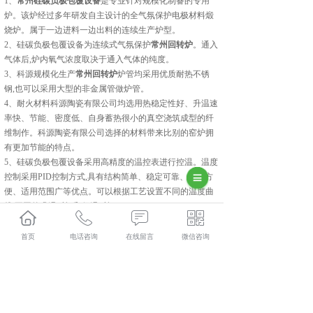
1、
常州硅碳负极包覆设备
是专业针对规模化制备的专用
炉。该炉经过多年研发自主设计的全气氛保护电极材料煅
烧炉。属于一边进料一边出料的连续生产炉型。
2、硅碳负极包覆设备为连续式气氛保护
常州回转炉
。通入
气体后,炉内氧气浓度取决于通入气体的纯度。
3、科源规模化生产
常州回转炉
炉管均采用优质耐热不锈
钢,也可以采用大型的非金属管做炉管。
4、耐火材料科源陶瓷有限公司均选用热稳定性好、升温速
率快、节能、密度低、自身蓄热很小的真空浇筑成型的纤
维制作。科源陶瓷有限公司选择的材料带来比别的窑炉拥
有更加节能的特点。
5、硅碳负极包覆设备采用高精度的温控表进行控温。温度
控制采用PID控制方式,具有结构简单、稳定可靠、调整方
便、适用范围广等优点。可以根据工艺设置不同的温度曲
线,不同的升温时间和保温时间。
6、可以实现物料在炉内运行时间的精准控制。
集科研、生产、技术服务为一体的中建材(陕西)新材料装
首页
电话咨询
在线留言
微信咨询
备有限公司,主要主营产品有:常州磷酸铁锂煅烧炉,常州硅
碳负极包覆设备和常州回转炉,目前在市场上已经拥有较大
规模和发展。
相关标签：
硅碳负极包覆设备
,