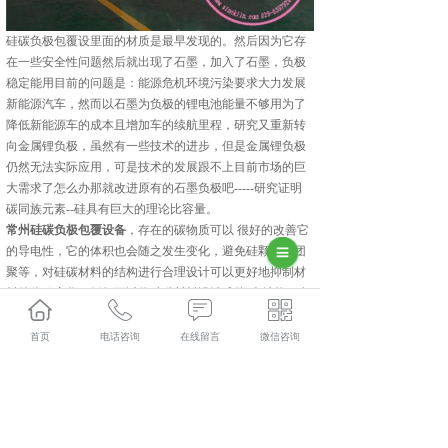
硅碳负极包覆设里面的材质是最早发现的。然后因为它存
在一些安全性问题然后就出现了石墨，加入了石墨，负极
稳定能用目前的问题是：能源危机环境污染要求大力发展
新能源汽车，然而以石墨为负极的锂电池能量不够用为了
降低新能源车的成本且增加车的续航里程，研究又重新转
向金属锂负极，虽然有一些技术的进步，但是金属锂负极
仍然无法实际应用，可是技术的发展跟不上目前市场的巨
大需求了怎么办那就改进原有的石墨负极吧-----研究证明
碳同族元素--硅具有巨大的理论比容量。
常州硅碳负极包覆设备
，存在的碳物质可以 很好的改善它
的导电性，它的体积也会随之发生变化，避免硅颗粒的团
聚等，对硅碳材料的结构进行合理设计可以更好地抑制材
料的体积变化，例如可以将硅碳材料设计成核-壳结构、多
孔结构等，为体积膨胀预留容纳或缓冲空间。
集科研、生产、技术服务为一体的中建材(陕西)新材料装
首页
电话咨询
在线留言
微信咨询
备有限公司,主要主营产品有:常州磷酸铁锂煅烧炉,常州硅
碳负极包覆设备和常州回转炉,目前在市场上已经拥有较大
规模和发展。
相关标签：
硅碳负极包覆设备
,