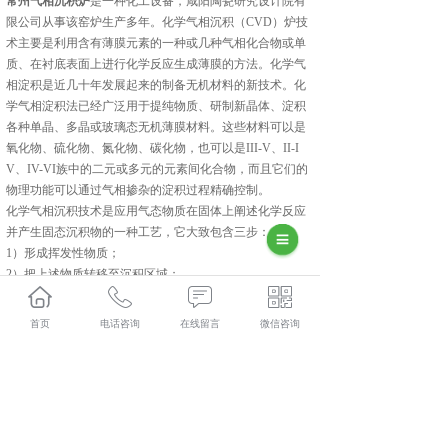
常州气相沉积炉
是一种化工设备，咸阳陶瓷研究设计院有
限公司从事该窑炉生产多年。化学气相沉积（CVD）炉技
术主要是利用含有薄膜元素的一种或几种气相化合物或单
质、在衬底表面上进行化学反应生成薄膜的方法。化学气
相淀积是近几十年发展起来的制备无机材料的新技术。化
学气相淀积法已经广泛用于提纯物质、研制新晶体、淀积
各种单晶、多晶或玻璃态无机薄膜材料。这些材料可以是
氧化物、硫化物、氮化物、碳化物，也可以是III-V、II-I
V、IV-VI族中的二元或多元的元素间化合物，而且它们的
物理功能可以通过气相掺杂的淀积过程精确控制。
化学气相沉积技术是应用气态物质在固体上阐述化学反应
并产生固态沉积物的一种工艺，它大致包含三步：
1）形成挥发性物质；
2）把上述物质转移至沉积区域；
3）在固体上产生化学反应并产生固态物质。
集科研、生产、技术服务为一体的中建材(陕西)新材料装
首页
电话咨询
在线留言
微信咨询
备有限公司,主要主营产品有:常州磷酸铁锂煅烧炉,常州硅
碳负极包覆设备和常州回转炉,目前在市场上已经拥有较大
规模和发展。
相关标签：
气相沉积炉
,
化学气相沉积（CVD）炉
,