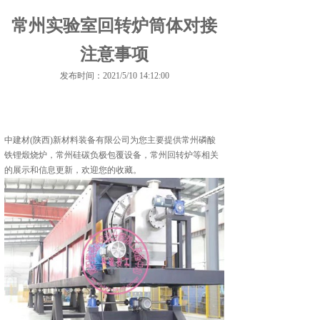
常州实验室回转炉筒体对接
注意事项
发布时间：2021/5/10 14:12:00
中建材(陕西)新材料装备有限公司为您主要提供
常州磷酸
铁锂煅烧炉
，常州硅碳负极包覆设备，常州回转炉等相关
的展示和信息更新，欢迎您的收藏。