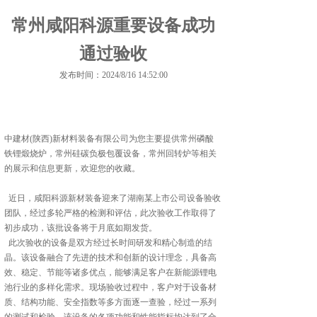
常州咸阳科源重要设备成功
通过验收
发布时间：2024/8/16 14:52:00
中建材(陕西)新材料装备有限公司为您主要提供
常州磷酸
铁锂煅烧炉
，常州硅碳负极包覆设备，常州回转炉等相关
的展示和信息更新，欢迎您的收藏。
近日，咸阳科源新材装备迎来了湖南某上市公司设备验收
团队，经过多轮严格的检测和评估，此次验收工作取得了
初步成功，该批设备将于月底如期发货。
此次验收的设备是双方经过长时间研发和精心制造的结
晶。该设备融合了先进的技术和创新的设计理念，具备高
效、稳定、节能等诸多优点，能够满足客户在新能源锂电
池行业的多样化需求。现场验收过程中，客户对于设备材
质、结构功能、安全指数等多方面逐一查验，经过一系列